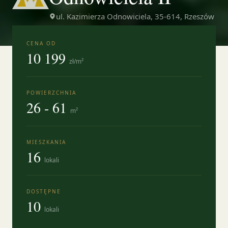
ul. Kazimierza Odnowiciela, 35-614, Rzeszów
CENA OD
10 199
zł/m²
POWIERZCHNIA
26 - 61
m²
MIESZKANIA
16
lokali
DOSTĘPNE
10
lokali