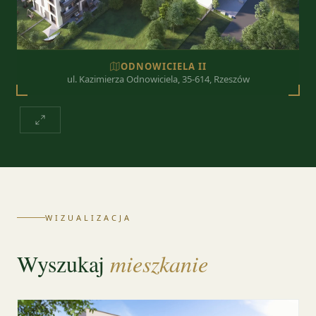
ODNOWICIELA II
ul. Kazimierza Odnowiciela, 35-614, Rzeszów
WIZUALIZACJA
Wyszukaj
mieszkanie