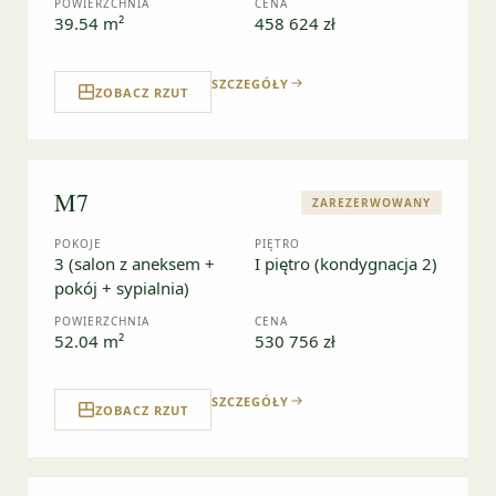
POWIERZCHNIA
CENA
39.54 m²
458 624 zł
SZCZEGÓŁY
ZOBACZ RZUT
M7
ZAREZERWOWANY
POKOJE
PIĘTRO
3 (salon z aneksem +
I piętro (kondygnacja 2)
pokój + sypialnia)
POWIERZCHNIA
CENA
52.04 m²
530 756 zł
SZCZEGÓŁY
ZOBACZ RZUT