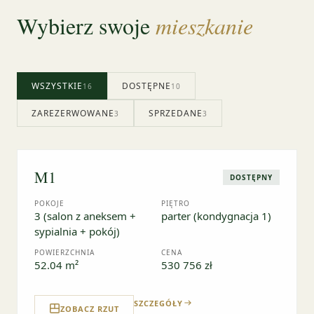
Wybierz swoje
mieszkanie
WSZYSTKIE
DOSTĘPNE
16
10
ZAREZERWOWANE
SPRZEDANE
3
3
M1
DOSTĘPNY
POKOJE
PIĘTRO
3 (salon z aneksem +
parter (kondygnacja 1)
sypialnia + pokój)
POWIERZCHNIA
CENA
52.04 m²
530 756 zł
SZCZEGÓŁY
ZOBACZ RZUT